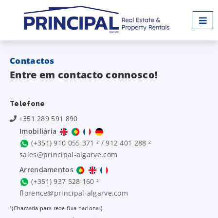
Contactos
Entre em contacto connosco!
Telefone
+351 289 591 890
Imobiliária
(+351) 910 055 371 ² / 912 401 288 ²
sales@principal-algarve.com
Arrendamentos
(+351) 937 528 160 ²
florence@principal-algarve.com
¹(Chamada para rede fixa nacional)