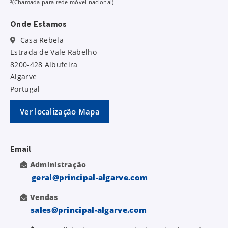
²(Chamada para rede móvel nacional)
Onde Estamos
Casa Rebela
Estrada de Vale Rabelho
8200-428 Albufeira
Algarve
Portugal
Ver localização Mapa
Email
Administração
geral@principal-algarve.com
Vendas
sales@principal-algarve.com