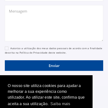
Autorizo a utilização dos meus dados pessoais de acordo com a finalidade
descrita na
Política de Privacidade
deste website.
Enviar
O nosso site utiliza cookies para ajudar a
melhorar a sua experiência como
© PRINCIPAL - Sociedade de Mediação
utilizador. Ao utilizar este site, confirma que
Imobiliária, Lda. AMI Nº 795, APEMIP Nº 403
aceita a sua utilização.
Saiba mais
Política de Privacidade